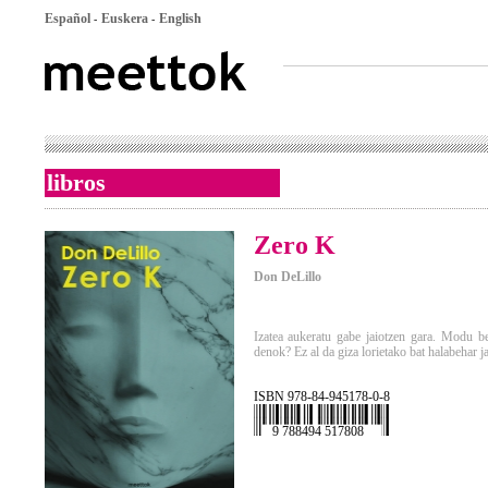
Español
Euskera
English
-
-
libros
Zero K
Don DeLillo
Izatea aukeratu gabe jaiotzen gara. Modu b
denok? Ez al da giza lorietako bat halabehar ja
ISBN 978-84-945178-0-8
9 788494 517808